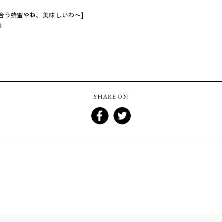
合う蜂蜜やね。美味しいわ〜]

SHARE ON