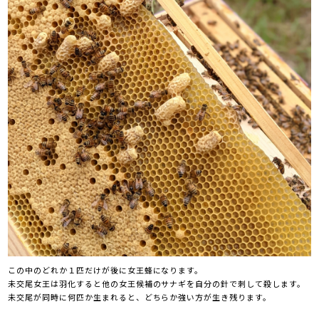
この中のどれか１匹だけが後に女王蜂になります。
未交尾女王は羽化すると他の女王候補のサナギを自分の針で刺して殺します。
未交尾が同時に何匹か生まれると、どちらか強い方が生き残ります。