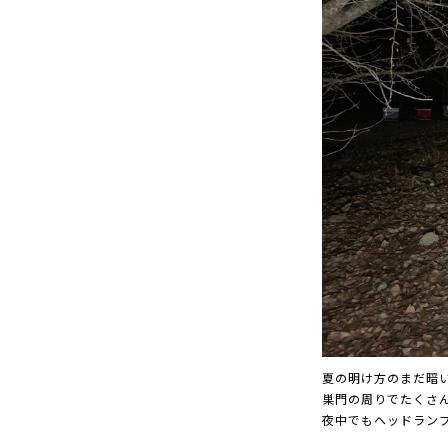
夏の明け方のまだ暗
巣門の周りでたくさ
夜中でもヘッドラン