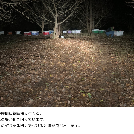
い時間に養蜂場に行くと、
んの蜂が動き回っています。
プの灯りを巣門に近づけると蜂が飛び出します。