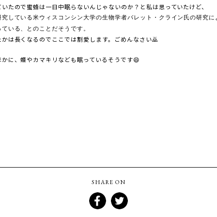
ていたので蜜蜂は一日中眠らないんじゃないのか？と私は思っていたけど、
研究している米ウィスコンシン大学の生物学者
バレット・クライン氏
の研究に
っている、とのことだそうです。
かは長くなるのでここでは割愛します。ごめんなさい🙇
かに、蝶やカマキリなども眠っているそうです😄
SHARE ON