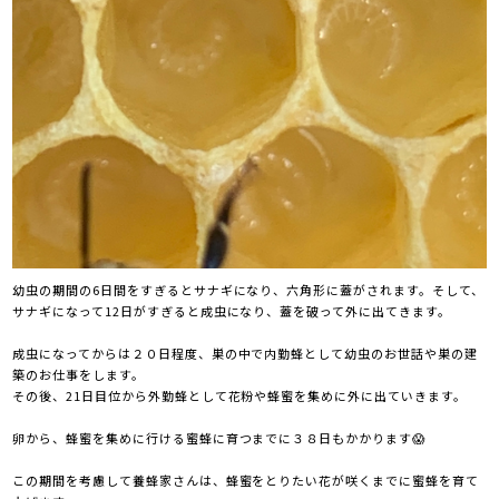
幼虫の期間の6日間をすぎるとサナギになり、六角形に蓋がされます。そして、
サナギになって12日がすぎると成虫になり、蓋を破って外に出てきます。
成虫になってからは２０日程度、巣の中で内勤蜂として幼虫のお世話や巣の建
築のお仕事をします。
その後、21日目位から外勤蜂として花粉や蜂蜜を集めに外に出ていきます。
卵から、蜂蜜を集めに行ける蜜蜂に育つまでに３８日もかかります😱
この期間を考慮して養蜂家さんは、蜂蜜をとりたい花が咲くまでに蜜蜂を育て