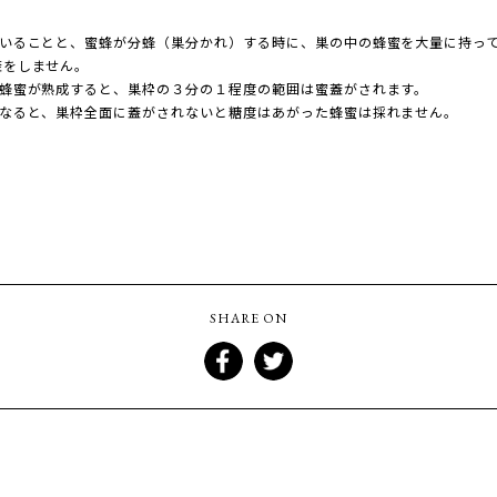
ていることと、蜜蜂が分蜂（巣分かれ）する時に、巣の中の蜂蜜を大量に持っ
蓋をしません。
と蜂蜜が熟成すると、巣枠の３分の１程度の範囲は蜜蓋がされます。
になると、巣枠全面に蓋がされないと糖度はあがった蜂蜜は採れません。
SHARE ON