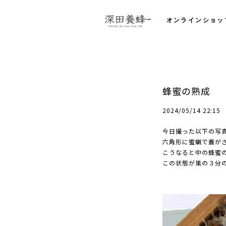
オンラインショッ
蜂蜜の熟成
2024/05/14 22:15
今日撮った以下の写
六角形に蜜蝋で蓋が
こうなると中の蜂蜜
この状態が巣の３分