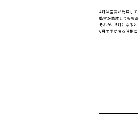
4月は空気が乾燥し
蜂蜜が熟成しても蜜
それが、5月になる
6月の雨が降る時期