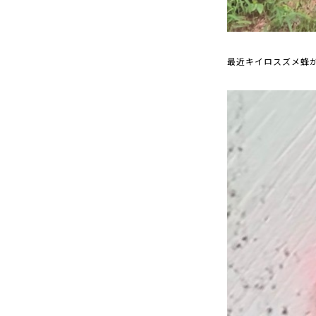
最近キイロスズメ蜂