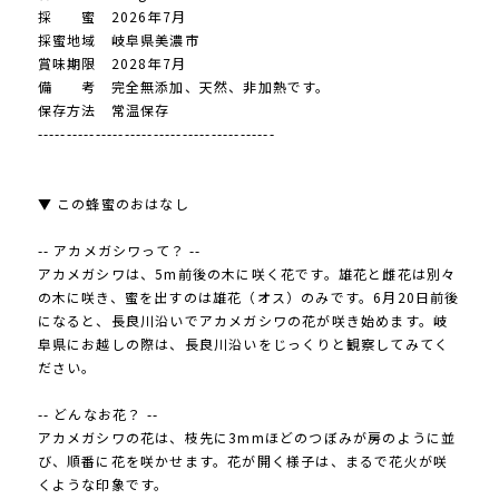
採 蜜 2026年7月
採蜜地域 岐阜県美濃市
賞味期限 2028年7月
備 考 完全無添加、天然、非加熱です。
保存方法 常温保存
-----------------------------------------
▼ この蜂蜜のおはなし
-- アカメガシワって？ --
アカメガシワは、5m前後の木に咲く花です。雄花と雌花は別々
の木に咲き、蜜を出すのは雄花（オス）のみです。6月20日前後
になると、長良川沿いでアカメガシワの花が咲き始めます。岐
阜県にお越しの際は、長良川沿いをじっくりと観察してみてく
ださい。
-- どんなお花？ --
アカメガシワの花は、枝先に3mmほどのつぼみが房のように並
び、順番に花を咲かせます。花が開く様子は、まるで花火が咲
くような印象です。